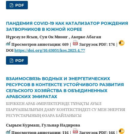
PDF
ПАНДЕМИЯ COVID-19 КАК КАТАЛИЗАТОР РОЖДЕНИЯ
ЗАТВОРНИКОВ В ЮЖНОЙ КОРЕЕ
Нұрсәуле Ясын, Сун Ок Мионг , Акерке Абаган
Просмотров аннотации: 669 |
Загрузок PDF: 176 |
DOI
https://doi.org/10.63051/kos.2025.4.77
PDF
ВЗАИМОСВЯЗЬ ВОДНЫХ И ЭНЕРГЕТИЧЕСКИХ
РЕСУРСОВ В КОНТЕКСТЕ УСТОЙЧИВОГО РАЗВИТИЯ
СЕЛЬСКОГО ХОЗЯЙСТВА В ОБЪЕДИНЕННЫХ
АРАБСКИХ ЭМИРАТАХ
БІРІККЕН АРАБ ӘМІРЛІКТЕРІНДЕ ТҰРАҚТЫ АУЫЛ
ШАРУАШЫЛЫҒЫН ДАМУ КОНТЕКСТІНДЕГІ СУ МЕН ЭНЕРГИЯ
РЕСУРСТАРЫНЫҢ ӨЗАРА БАЙЛАНЫСЫ
Сырым Курмаш, Гульнар Надирова
Просмотров аннотации: 116 |
Загрузок PDF: 166 |